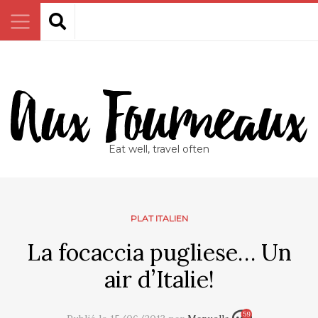
Eat well, travel often
PLAT ITALIEN
La focaccia pugliese… Un
air d’Italie!
59