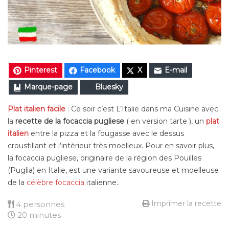
Pinterest
Facebook
X
E-mail
Marque-page
Bluesky
Plat italien facile
: Ce soir c’est L’Italie dans ma Cuisine avec
la
recette de la focaccia pugliese
( en version tarte ), un
plat
italien
entre la pizza et la fougasse avec le dessus
croustillant et l’intérieur très moelleux. Pour en savoir plus,
la focaccia pugliese, originaire de la région des Pouilles
(Puglia) en Italie, est une variante savoureuse et moelleuse
de la
célèbre focaccia
italienne..
Imprimer la recette
4 personnes
20 minutes