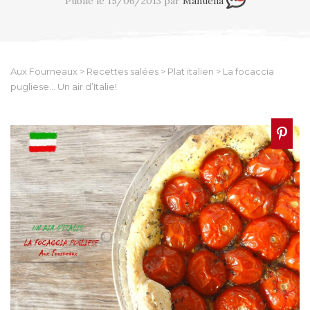
Publié le 15/06/2013 par
Manuella
Aux Fourneaux
>
Recettes salées
>
Plat italien
>
La focaccia
pugliese… Un air d’Italie!