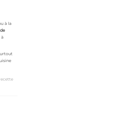
nu à la
 de
 à
surtout
uisine
recette