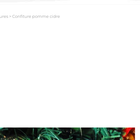
ures
>
Confiture pomme cidre