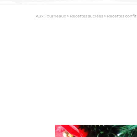
Aux Fourneaux
>
Recettes sucrées
>
Recettes confit