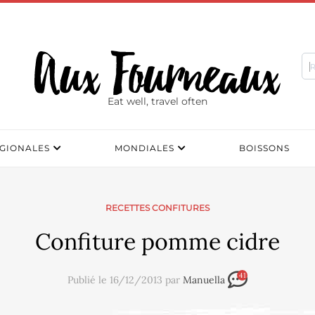
Eat well, travel often
GIONALES
MONDIALES
BOISSONS
RECETTES CONFITURES
Confiture pomme cidre
41
Publié le 16/12/2013 par
Manuella