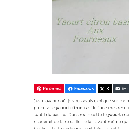
Pinterest
Facebook
X
E-m
Juste avant noël je vous avais expliqué sur mo
propose le
yaourt citron basilic
l’une mes recett
subtil du basilic. Dans ma recette le
yaourt ma
risquerait de faire cailler le lait avant même q
basilic, il faut que le gout soit très discret !