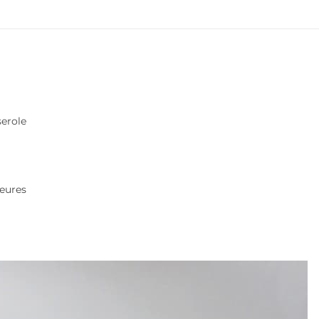
serole
heures