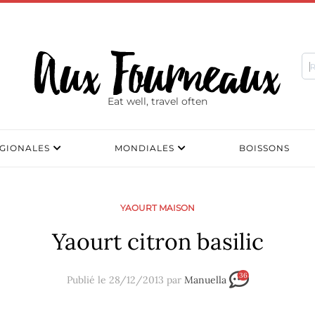
Eat well, travel often
GIONALES
MONDIALES
BOISSONS
YAOURT MAISON
Yaourt citron basilic
36
Publié le 28/12/2013 par
Manuella