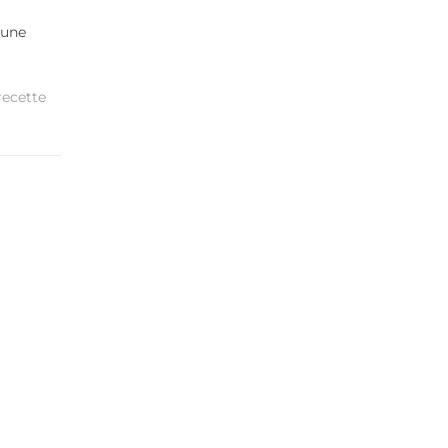
 une
recette