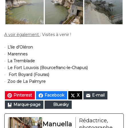
A voir également
: Visites à venir !
L’ile d’Oléron
Marennes
La Tremblade
Le Fort Louvois (Bourcefranc-le-Chapus)
Fort Boyard (Fouras)
Zoo de La Palmyre
Pinterest
Facebook
X
E-mail
Marque-page
Bluesky
Rédactrice,
Manuella
photographe