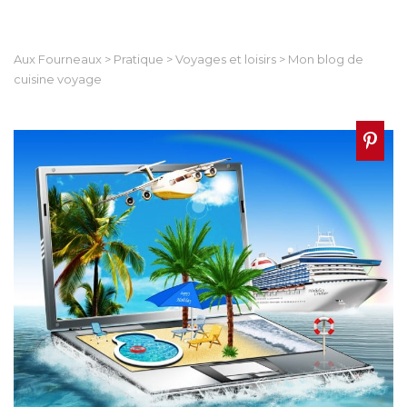
Aux Fourneaux
>
Pratique
>
Voyages et loisirs
>
Mon blog de
cuisine voyage