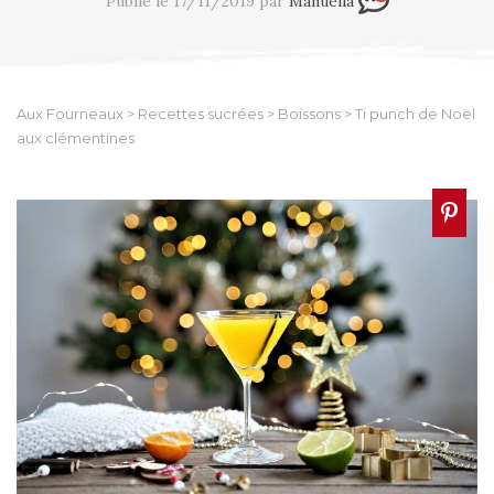
Publié le 17/11/2019 par
Manuella
Aux Fourneaux
>
Recettes sucrées
>
Boissons
>
Ti punch de Noël
aux clémentines