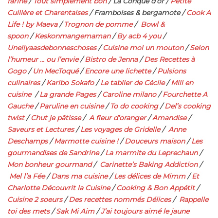
farine
/
Tout simplement bon
/ La Conque d’or /
Petite
Cuillère et Charentaises
/ Framboises & bergamote /
Cook A
Life ! by Maeva
/
Trognon de pomme
/
Bowl &
spoon
/
Keskonmangemaman
/
By acb 4 you
/
Uneliyaasdebonneschoses
/
Cuisine moi un mouton
/
Selon
l’humeur … ou l’envie
/
Bistro de Jenna
/
Des Recettes à
Gogo
/
Un MecToqué
/
Encore une lichette
/
Pulsions
culinaires
/
Karibo Sokafo
/
Le tablier de Cécile
/
Mili en
cuisine
/
La grande Pages
/
Caroline milano
/
Fourchette A
Gauche
/
Paruline en cuisine
/
To do cooking
/
Del’s cooking
twist
/
Chut je pâtisse
/
A fleur d’oranger
/
Amandise
/
Saveurs et Lectures
/
Les voyages de Gridelle
/
Anne
Deschamps
/
Marmotte cuisine !
/
Douceurs maison
/
Les
gourmandises de Sandrine
/
La marmite du Leprechaun
/
Mon bonheur gourmand
/
Carinette’s Baking Addiction
/
Mel l’a Fée
/
Dans ma cuisine
/
Les délices de Mimm
/
Et
Charlotte Découvrit la Cuisine
/
Cooking & Bon Appétit
/
Cuisine 2 soeurs
/
Des recettes nommés Délices
/
Rappelle
toi des mets
/
Sak Mi Aim
/
J’ai toujours aimé le jaune