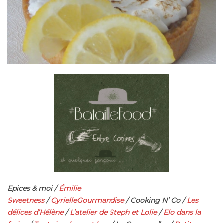
Epices & moi /
Émilie
Sweetness
/
CyrielleGourmandise
/ Cooking N’ Co /
Les
délices d’Hélène
/
L’atelier de Steph et Lolie
/
Elo dans la