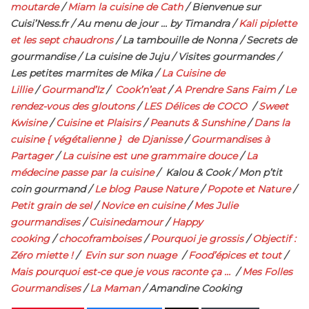
moutarde
/
Miam la cuisine de Cath
/ Bienvenue sur
Cuisi’Ness.fr / Au menu de jour … by Timandra /
Kali piplette
et les sept chaudrons
/ La tambouille de Nonna / Secrets de
gourmandise / La cuisine de Juju / Visites gourmandes /
Les petites marmites de Mika /
La Cuisine de
Lillie
/
Gourmand’Iz
/
Cook’n’eat
/
A Prendre Sans Faim
/
Le
rendez-vous des gloutons
/
LES Délices de COCO
/
Sweet
Kwisine
/
Cuisine et Plaisirs
/
Peanuts & Sunshine
/
Dans la
cuisine { végétalienne } de Djanisse
/
Gourmandises à
Partager
/
La cuisine est une grammaire douce
/
La
médecine passe par la cuisine
/ Kalou & Cook / Mon p’tit
coin gourmand /
Le blog Pause Nature
/
Popote et Nature
/
Petit grain de sel
/
Novice en cuisine
/
Mes Julie
gourmandises
/
Cuisinedamour
/
Happy
cooking
/
chocoframboises
/
Pourquoi je grossis
/
Objectif :
Zéro miette !
/
Evin sur son nuage
/
Food’épices et tout
/
Mais pourquoi est-ce que je vous raconte ça …
/
Mes Folles
Gourmandises
/
La Maman
/ Amandine Cooking