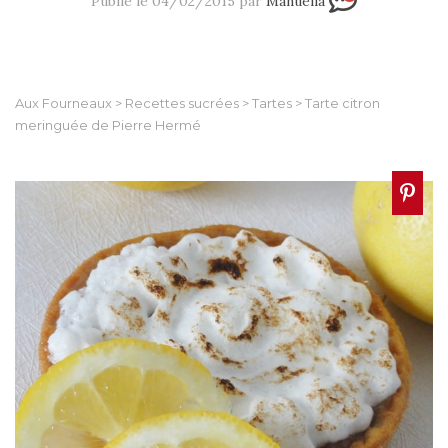
Publié le 04/02/2015 par
Manuella
Aux Fourneaux
>
Recettes sucrées
>
Tartes
>
Tarte citron
meringuée de Pierre Hermé