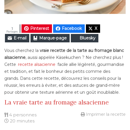
Pinterest
Facebook
X
1
Partages
E-mail
Marque-page
Bluesky
Vous cherchez la
vraie recette de la tarte au fromage blanc
alsacienne
, aussi appelée Käsekuchen ? Ne cherchez plus !
Cette
recette alsacienne
facile allie légèreté, gourmandise
et tradition, et fait le bonheur des petits comme des
grands. Dans cette recette, découvrez les conseils pour la
réussir, les erreurs à éviter, et des astuces de grand-mère
pour obtenir une texture aérienne et un goût inoubliable.
La vraie tarte au fromage alsacienne
Imprimer la recette
4 personnes
20 minutes