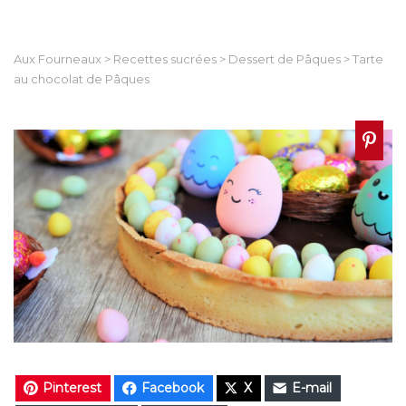
Aux Fourneaux
>
Recettes sucrées
>
Dessert de Pâques
>
Tarte
au chocolat de Pâques
Pinterest
Facebook
X
E-mail