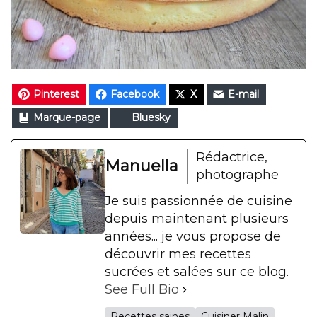
Pinterest
Facebook
X
E-mail
Marque-page
Bluesky
Rédactrice,
Manuella
photographe
Je suis passionnée de cuisine
depuis maintenant plusieurs
années... je vous propose de
découvrir mes recettes
sucrées et salées sur ce blog.
See Full Bio
Recettes saines
Cuisiner Malin