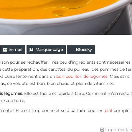
E-mail
Marque-page
Bluesky
on pour se réchauffer. Très peu d’ingrédients sont nécessaires
s cette préparation, des carottes, du poireau, des pommes de ter
t va cuire lentement dans un
bon bouillon de légumes
. Mais sans
cas, ce velouté est bon, bien chaud et plein de vitamines.
ois légumes
. Elle est facile et rapide à faire. Comme il m’en restai
mes de terre.
à côté ! Elle est trop bonne et sera parfaite pour en
plat
complet
Imprimer la 