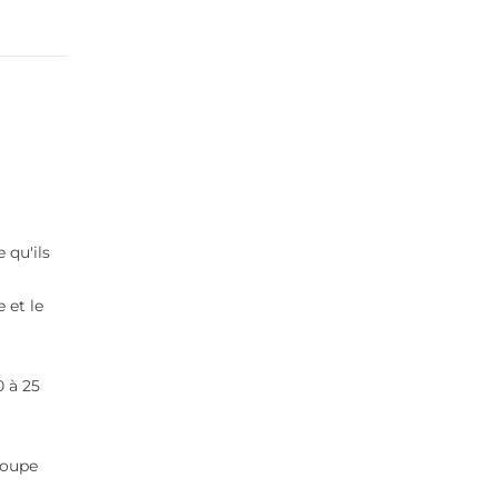
e qu'ils
 et le
.
0 à 25
soupe