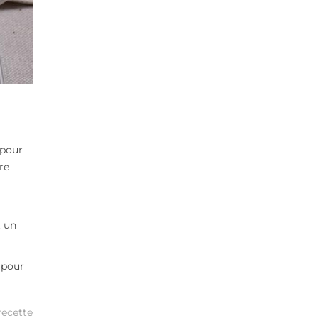
 pour
re
t un
 pour
recette