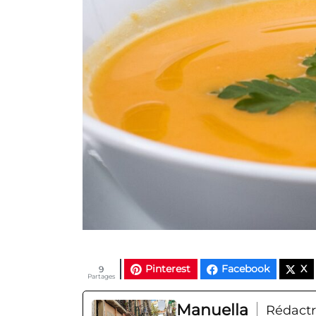
Pinterest
Facebook
X
9
Partages
Manuella
Rédactr