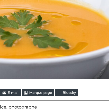
E-mail
Marque-page
Bluesky
ice, photographe