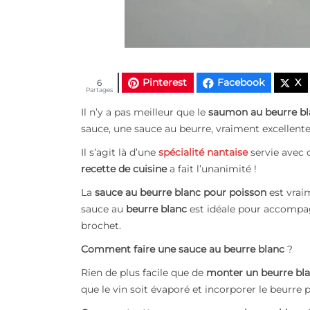
Pinterest
Facebook
X
6
Partages
Il n’y a pas meilleur que le
saumon au beurre bl
sauce, une sauce au beurre, vraiment excellent
Il s’agit là d’une
spécialité nantaise
servie avec 
recette de cuisine
a fait l’unanimité !
La
sauce au beurre blanc pour poisson
est vraim
sauce au
beurre blanc
est idéale pour accompagn
brochet.
Comment faire une sauce au beurre blanc
?
Rien de plus facile que de
monter un beurre bl
que le vin soit évaporé et incorporer le beurre