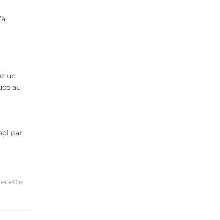
’à
ez un
uce au
ool par
recette