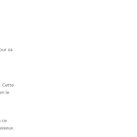
our sa
. Cette
en le
à ce
usseux.