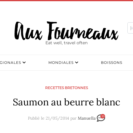
Eat well, travel often
GIONALES
MONDIALES
BOISSONS
RECETTES BRETONNES
Saumon au beurre blanc
33
Publié le 21/05/2014 par
Manuella