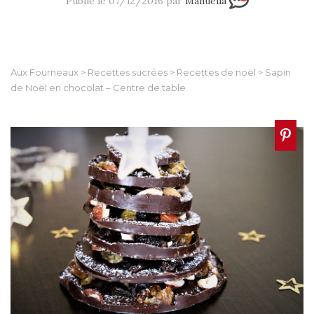
Publié le 07/12/2016 par
Manuella
Aux Fourneaux
>
Recettes sucrées
>
Recettes de noël
>
Sapin
de Noël en chocolat – Centre de table