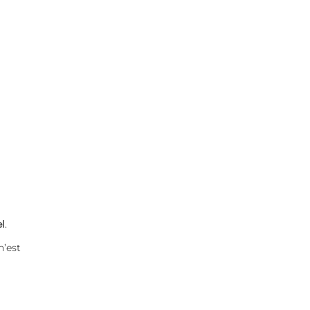
el
.
n’est