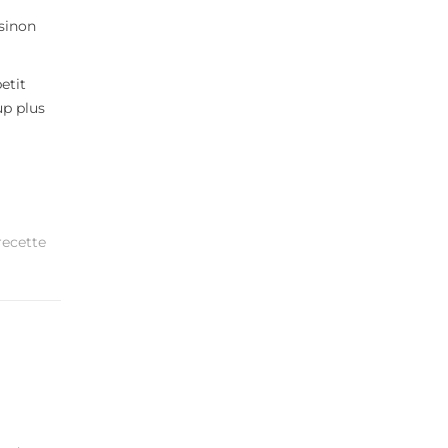
 sinon
etit
p plus
recette