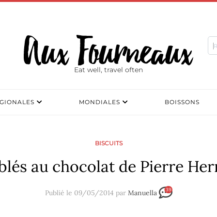
Eat well, travel often
GIONALES
MONDIALES
BOISSONS
BISCUITS
blés au chocolat de Pierre He
39
Publié le 09/05/2014 par
Manuella