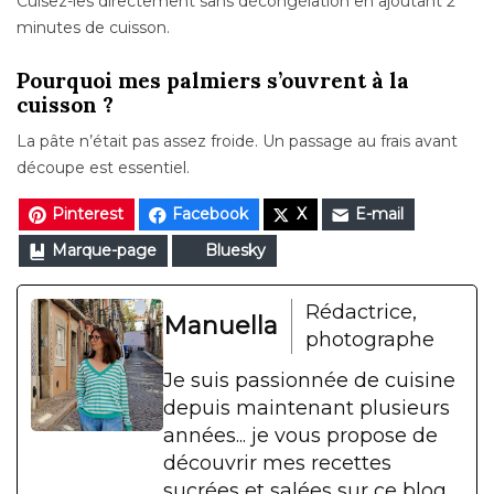
Cuisez-les directement sans décongélation en ajoutant 2
minutes de cuisson.
Pourquoi mes palmiers s’ouvrent à la
cuisson ?
La pâte n’était pas assez froide. Un passage au frais avant
découpe est essentiel.
Pinterest
Facebook
X
E-mail
Marque-page
Bluesky
Rédactrice,
Manuella
photographe
Je suis passionnée de cuisine
depuis maintenant plusieurs
années... je vous propose de
découvrir mes recettes
sucrées et salées sur ce blog.