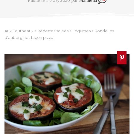
Publié le 17/09/2020 par
Manuella
Aux Fourneaux
>
Recettes salées
>
Légumes
>
Rondelles
d’aubergines façon pizza