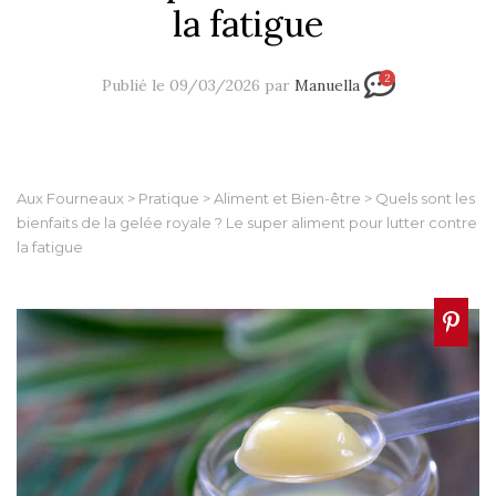
la fatigue
2
Publié le 09/03/2026 par
Manuella
Aux Fourneaux
>
Pratique
>
Aliment et Bien-être
>
Quels sont les
bienfaits de la gelée royale ? Le super aliment pour lutter contre
la fatigue