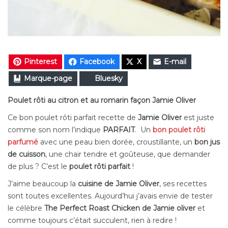
Pinterest
Facebook
X
E-mail
Marque-page
Bluesky
Poulet rôti au citron et au romarin façon Jamie Oliver
Ce bon poulet rôti parfait recette de
Jamie Oliver
est juste
comme son nom l’indique
PARFAIT
. Un
bon poulet rôti
parfumé
avec une peau bien dorée, croustillante, un
bon jus
de cuisson
, une chair tendre et goûteuse, que demander
de plus ? C’est le
poulet rôti parfait
!
J’aime beaucoup la
cuisine de Jamie Oliver
, ses recettes
sont toutes excellentes. Aujourd’hui j’avais envie de tester
le célèbre
The Perfect Roast Chicken de Jamie oliver
et
comme toujours c’était succulent, rien à redire !