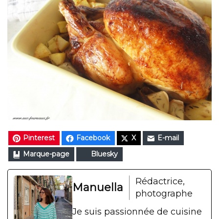
Pinterest
Facebook
X
E-mail
Marque-page
Bluesky
Rédactrice,
Manuella
photographe
Je suis passionnée de cuisine