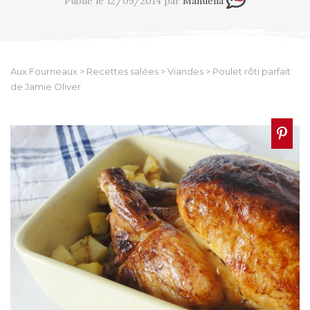
Publié le 12/09/2014 par
Manuella
Aux Fourneaux
>
Recettes salées
>
Viandes
>
Poulet rôti parfait
de Jamie Oliver