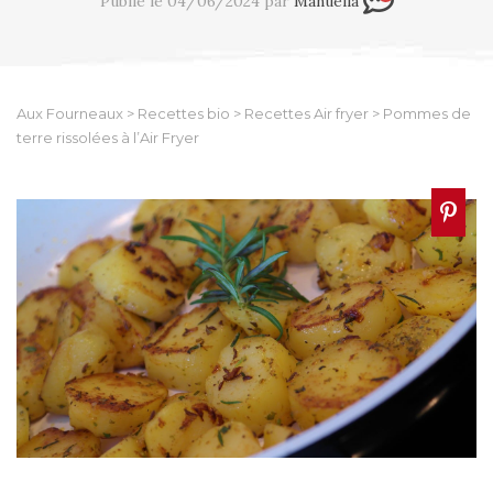
Publié le 04/06/2024 par
Manuella
Aux Fourneaux
>
Recettes bio
>
Recettes Air fryer
>
Pommes de
terre rissolées à l’Air Fryer