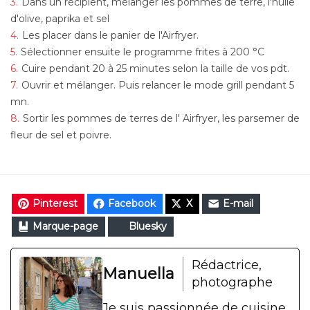
Dans un récipient, mélanger les pommes de terre, l'huile
d'olive, paprika et sel
Les placer dans le panier de l'Airfryer.
Sélectionner ensuite le programme frites à 200 °C
Cuire pendant 20 à 25 minutes selon la taille de vos pdt.
Ouvrir et mélanger. Puis relancer le mode grill pendant 5
mn.
Sortir les pommes de terres de l' Airfryer, les parsemer de
fleur de sel et poivre.
Pinterest
Facebook
X
E-mail
Marque-page
Bluesky
Rédactrice,
Manuella
photographe
Je suis passionnée de cuisine