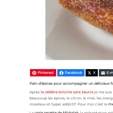
Pinterest
Facebook
X
E-m
Pain d’épices pour accompagner un délicieux fo
Après
la célèbre brioche sans beurre
je me suis
beaucoup les épices, le citron, le miel, les orang
moelleux et hyper addictif. Pour moi c’est le
me
La
vraie recette de Michalak
, la présentation 