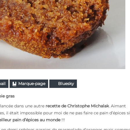
ail
Marque-page
Bluesky
ie gras
 lancée dans une autre
recette de Christophe Michalak
. Aimant
es, il était impossible pour moi de ne pas faire ce pain d’épices si
illeur pain d’épices au monde
!!!
est en demi sphères garnies de marmelade d’oranges mais comme 