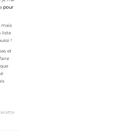
pa
pour
mais
liste
ussi !
pas et
faire
ique
sé
ais
recette