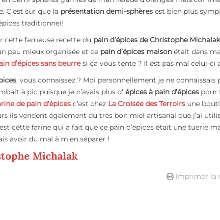
e. C’est sur que la
présentation demi-sphères
est bien plus sym
pices traditionnel!
ter cette fameuse recette du
pain d’épices de Christophe Michalak
 un peu mieux organisée et ce
pain d’épices maison
était dans ma 
ain d’épices sans beurre
si ça vous tente ? Il est pas mal celui-ci a
pices
, vous connaissez ? Moi personnellement je ne connaissais 
mbait à pic puisque je n’avais plus d’
épices à pain d’épices
pour 
arine de pain d’épices
c’est chez
La Croisée des Terroirs
une bout
urs ils vendent également du très bon miel artisanal que j’ai utili
est cette farine qui a fait que ce pain d’épices était une tuerie m
ais avoir du mal à m’en séparer !
istophe Michalak
Imprimer la 