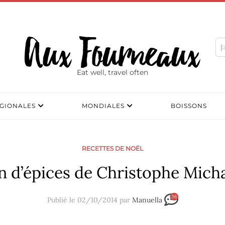
Eat well, travel often
GIONALES
MONDIALES
BOISSONS
RECETTES DE NOËL
n d’épices de Christophe Mich
36
Publié le 02/10/2014 par
Manuella