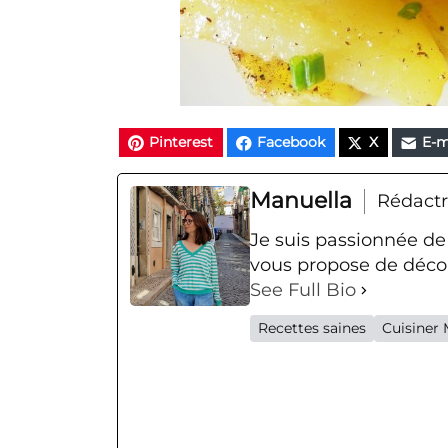
Pinterest
Facebook
X
E-m
Manuella
Rédactr
Je suis passionnée de
vous propose de décou
See Full Bio
Recettes saines
Cuisiner 