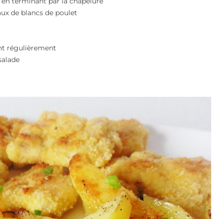
f en terminant par la chapelure
ux de blancs de poulet
nt régulièrement
salade