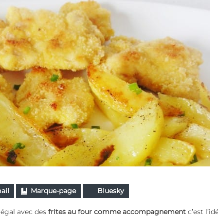
ail
Marque-page
Bluesky
régal avec des
frites au four comme accompagnement
c’est l’id