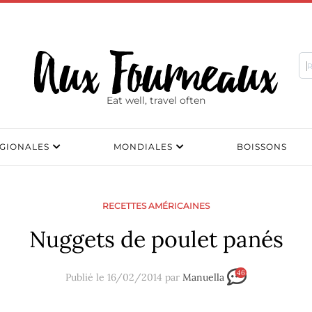
Eat well, travel often
GIONALES
MONDIALES
BOISSONS
RECETTES AMÉRICAINES
Nuggets de poulet panés
46
Publié le 16/02/2014 par
Manuella