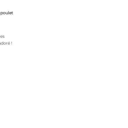
 poulet
les
adoré !