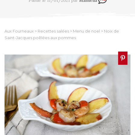
Publié le 11/01/2021 par
Manuella
Aux Fourneaux
>
Recettes salées
>
Menu de noel
>
Noix de
Saint-Jacques poêlées aux pommes