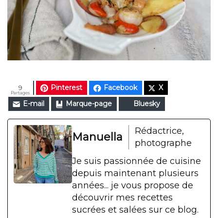
Pinterest
Facebook
X
9
Partages
E-mail
Marque-page
Bluesky
Rédactrice,
Manuella
photographe
Je suis passionnée de cuisine
depuis maintenant plusieurs
années... je vous propose de
découvrir mes recettes
sucrées et salées sur ce blog.