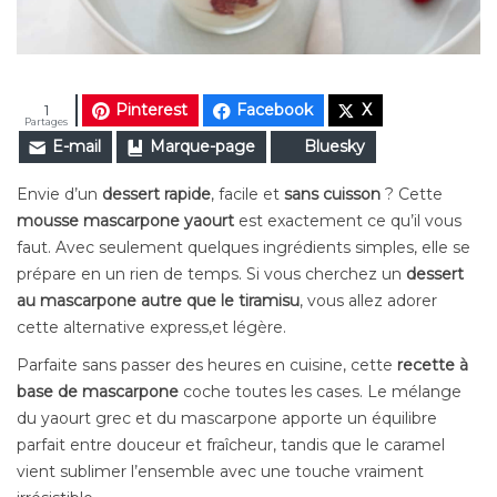
Pinterest
Facebook
X
1
Partages
E-mail
Marque-page
Bluesky
Envie d’un
dessert rapide
, facile et
sans cuisson
? Cette
mousse mascarpone yaourt
est exactement ce qu’il vous
faut. Avec seulement quelques ingrédients simples, elle se
prépare en un rien de temps. Si vous cherchez un
dessert
au mascarpone autre que le tiramisu
, vous allez adorer
cette alternative express,et légère.
Parfaite sans passer des heures en cuisine, cette
recette à
base de mascarpone
coche toutes les cases. Le mélange
du yaourt grec et du mascarpone apporte un équilibre
parfait entre douceur et fraîcheur, tandis que le caramel
vient sublimer l’ensemble avec une touche vraiment