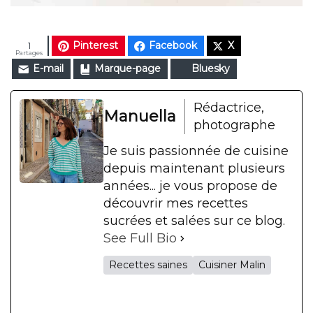
Pinterest
Facebook
X
1
Partages
E-mail
Marque-page
Bluesky
Rédactrice,
Manuella
photographe
Je suis passionnée de cuisine
depuis maintenant plusieurs
années... je vous propose de
découvrir mes recettes
sucrées et salées sur ce blog.
See Full Bio
Recettes saines
Cuisiner Malin