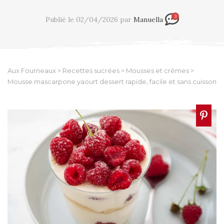
3
Publié le 02/04/2026 par
Manuella
Aux Fourneaux
>
Recettes sucrées
>
Mousses et crèmes
>
Mousse mascarpone yaourt dessert rapide, facile et sans cuisson