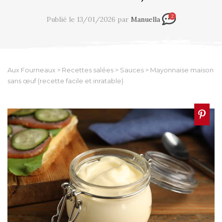
2
Publié le 13/01/2026 par
Manuella
Aux Fourneaux
>
Recettes salées
>
Sauces
>
Mayonnaise maison
sans œuf (recette facile et inratable)