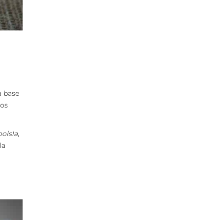
 base
nos
oolsla
,
la