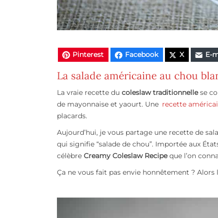
Pinterest
Facebook
X
E-m
La salade américaine au chou blan
La vraie recette du
coleslaw traditionnelle
se co
de mayonnaise et yaourt. Une
recette américa
placards.
Aujourd’hui, je vous partage une recette de sal
qui signifie “salade de chou”. Importée aux États
célèbre
Creamy Coleslaw Recipe
que l’on conna
Ça ne vous fait pas envie honnêtement ? Alors 