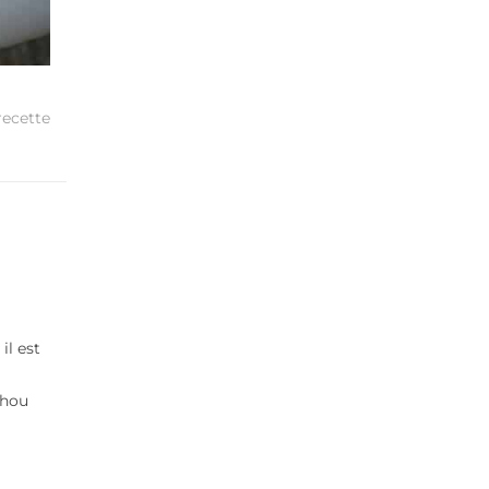
recette
il est
chou