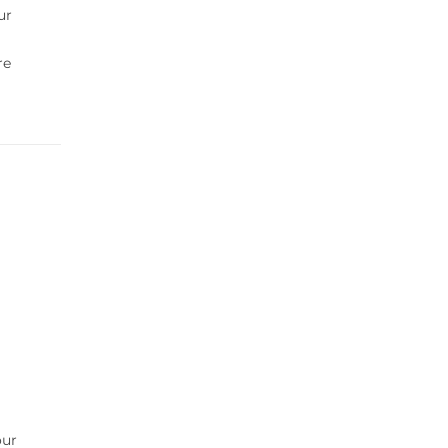
ur
re
our