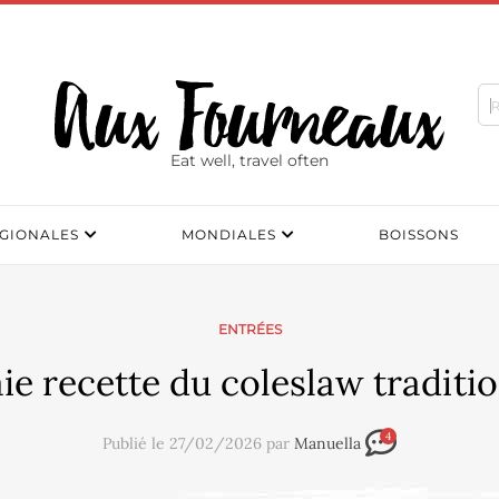
Eat well, travel often
GIONALES
MONDIALES
BOISSONS
ENTRÉES
ie recette du coleslaw traditi
4
Publié le 27/02/2026 par
Manuella