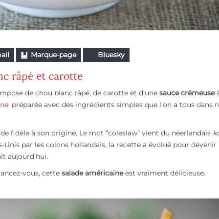
ail
Marque-page
Bluesky
c râpé et carotte
mpose de chou blanc râpé, de carotte et d’une
sauce crémeuse
à
ine
préparée avec des ingrédients simples que l’on a tous dans 
ade fidèle à son origine. Le mot “coleslaw” vient du néerlandais
k
-Unis par les colons hollandais, la recette a évolué pour devenir 
ît aujourd’hui.
lancez-vous, cette
salade américaine
est vraiment délicieuse.