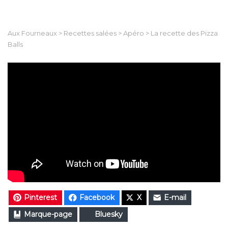
Aux Fourneaux
>
Recettes salées
>
Apéro
>
La recette des Pizza
Balls
Pinterest
Facebook
X
E-mail
Marque-page
Bluesky