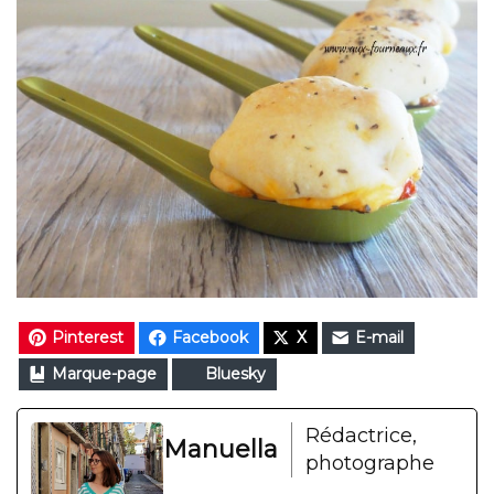
Pinterest
Facebook
X
E-mail
Marque-page
Bluesky
Rédactrice,
Manuella
photographe