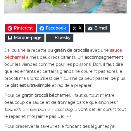
Pinterest
Facebook
X
E-mail
Marque-page
Bluesky
J’ai cuisiné la recette du
gratin de brocolis
avec une
sauce
béchamel
à mes deux récalcitrants. Un
accompagnement
pour les viandes comme pour les poissons. Bon, il faut dire
que les enfants et certains grands ne courent pas après le
brocoli mais lorsqu’il est bien cuisiné ça peut passer, de plus
ce
plat est ultra-simple
et rapide à préparer !
Pour ce
gratin brocoli béchamel,
il faut surtout mettre
beaucoup de sauce et de fromage parce que sinon les ‘
beurkkk » « pas bon » « c’est deg »
vont défiler durant tout
le repas et moi j’aime pas … lol ^^
Pour préserver la saveur et le fondant des légumes j’ai