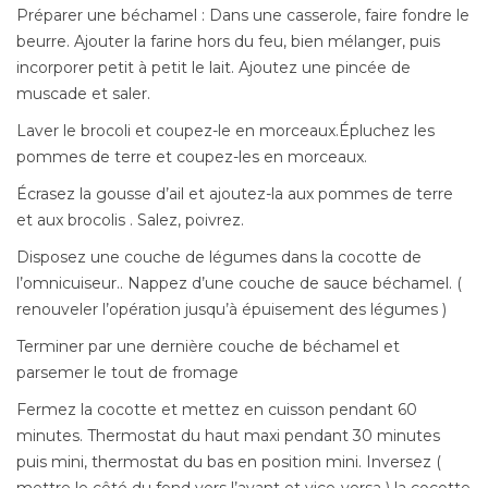
Préparer une béchamel : Dans une casserole, faire fondre le
beurre. Ajouter la farine hors du feu, bien mélanger, puis
incorporer petit à petit le lait. Ajoutez une pincée de
muscade et saler.
Laver le brocoli et coupez-le en morceaux.Épluchez les
pommes de terre et coupez-les en morceaux.
Écrasez la gousse d’ail et ajoutez-la aux pommes de terre
et aux brocolis . Salez, poivrez.
Disposez une couche de légumes dans la cocotte de
l’omnicuiseur.. Nappez d’une couche de sauce béchamel. (
renouveler l’opération jusqu’à épuisement des légumes )
Terminer par une dernière couche de béchamel et
parsemer le tout de fromage
Fermez la cocotte et mettez en cuisson pendant 60
minutes. Thermostat du haut maxi pendant 30 minutes
puis mini, thermostat du bas en position mini. Inversez (
mettre le côté du fond vers l’avant et vice-versa ) la cocotte