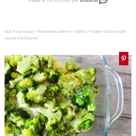
Publié le 03/11/2015 par
Manuella
Aux Fourneaux
>
Recettes salées
>
Gratins
>
Gratin de brocolis
sauce béchamel