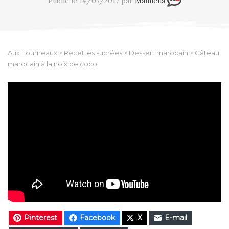
Publié le 14/07/2017 par
Manuella
Aux Fourneaux
>
Recettes sucrées
>
Dessert marocain
>
Gâteau
marocain à la noix de coco
Pinterest
Facebook
X
E-mail