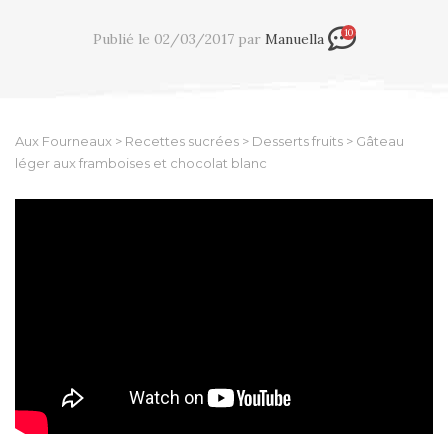
10
Publié le 02/03/2017 par
Manuella
Aux Fourneaux
>
Recettes sucrées
>
Desserts fruits
>
Gâteau
léger aux framboises et chocolat blanc