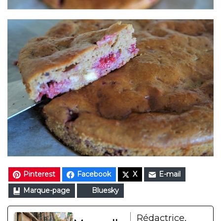
Pinterest
Facebook
X
E-mail
Marque-page
Bluesky
Rédactrice,