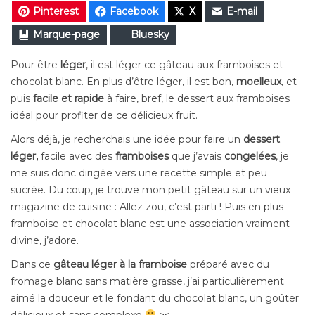
Pinterest
Facebook
X
E-mail
Marque-page
Bluesky
Pour être
léger
, il est léger ce gâteau aux framboises et
chocolat blanc. En plus d’être léger, il est bon,
moelleux
, et
puis
facile et rapide
à faire, bref, le dessert aux framboises
idéal pour profiter de ce délicieux fruit.
Alors déjà, je
recherchais
une idée pour faire un
dessert
léger
,
facile avec des
framboises
que j’avais
congelées
,
je
me suis donc dirigée vers une recette simple et peu
sucrée. Du coup, je trouve mon petit gâteau sur un vieux
magazine de cuisine : Allez zou, c’est parti ! Puis en plus
framboise et chocolat blanc est une association vraiment
divine, j’adore.
Dans ce
gâteau léger à la framboise
préparé avec du
fromage blanc sans matière grasse, j’ai particulièrement
aimé la douceur et le fondant du chocolat blanc, un goûter
délicieux et sans complexe
><