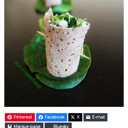
Pinterest
Facebook
X
E-mail
Marque-page
Bluesky