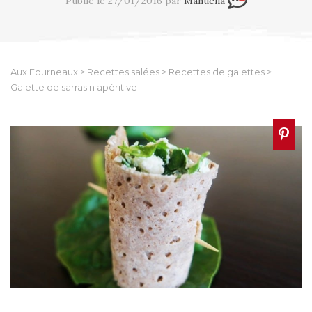
Publié le 27/01/2016 par
Manuella
Aux Fourneaux
>
Recettes salées
>
Recettes de galettes
>
Galette de sarrasin apéritive