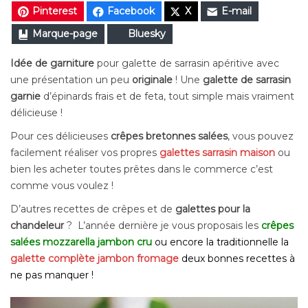
Pinterest
Facebook
X
E-mail
Marque-page
Bluesky
Idée de garniture
pour galette de sarrasin apéritive avec
une présentation un peu
originale
! Une
galette de sarrasin
garnie
d’épinards frais et de feta, tout simple mais vraiment
délicieuse !
Pour ces délicieuses
crêpes bretonnes salées
, vous pouvez
facilement réaliser vos propres
galettes sarrasin maison
ou
bien les acheter toutes prêtes dans le commerce c’est
comme vous voulez !
D’autres recettes de crêpes et de
galettes pour la
chandeleur
? L’année dernière je vous proposais les
crêpes
salées mozzarella jambon cru
ou encore la traditionnelle la
galette complète jambon fromage
deux bonnes recettes à
ne pas manquer !