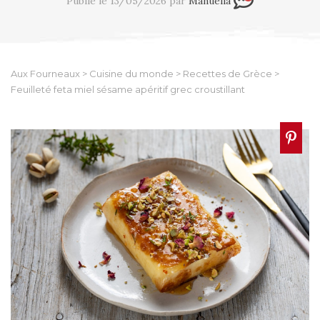
Publié le 13/05/2026 par
Manuella
Aux Fourneaux
>
Cuisine du monde
>
Recettes de Grèce
>
Feuilleté feta miel sésame apéritif grec croustillant