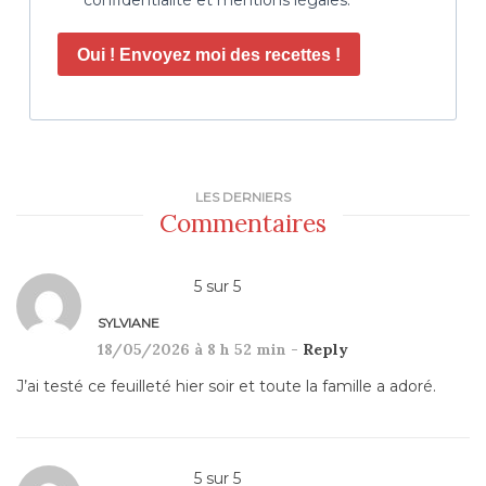
confidentialité et mentions légales.
Oui ! Envoyez moi des recettes !
LES DERNIERS
Commentaires
5
sur
5
SYLVIANE
18/05/2026 à 8 h 52 min -
Reply
J’ai testé ce feuilleté hier soir et toute la famille a adoré.
5
sur
5