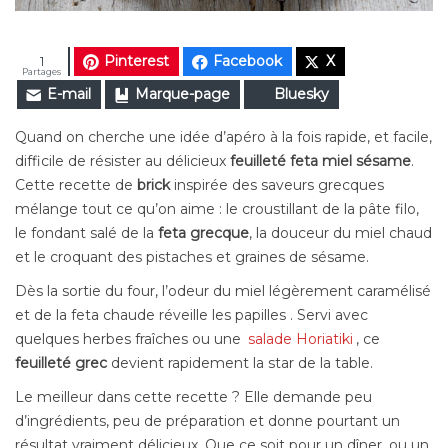
Pinterest
Facebook
X
1
Partages
E-mail
Marque-page
Bluesky
Quand on cherche une idée d’apéro à la fois rapide, et facile,
difficile de résister au délicieux
feuilleté feta miel sésame
.
Cette recette de
brick
inspirée des saveurs grecques
mélange tout ce qu’on aime : le croustillant de la pâte filo,
le fondant salé de la
feta grecque
, la douceur du miel chaud
et le croquant des pistaches et graines de sésame.
Dès la sortie du four, l’odeur du miel légèrement caramélisé
et de la feta chaude réveille les papilles . Servi avec
quelques herbes fraîches ou une
salade Horiatiki
, ce
feuilleté grec
devient rapidement la star de la table.
Le meilleur dans cette recette ? Elle demande peu
d’ingrédients, peu de préparation et donne pourtant un
résultat vraiment délicieux. Que ce soit pour un dîner, ou un