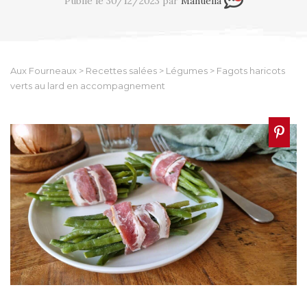
Publié le 30/12/2023 par
Manuella
Aux Fourneaux
>
Recettes salées
>
Légumes
>
Fagots haricots
verts au lard en accompagnement