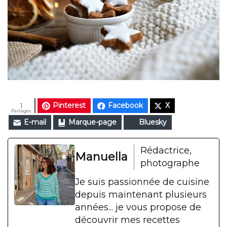
Pinterest
Facebook
X
1
Partages
E-mail
Marque-page
Bluesky
Rédactrice,
Manuella
photographe
Je suis passionnée de cuisine
depuis maintenant plusieurs
années... je vous propose de
découvrir mes recettes