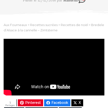
Publié le 12/12/2016 par
Manuella
Aux Fourneaux
>
Recettes sucrées
>
Recettes de noël
>
Bredele
d’Alsace à la cannelle – Zimtsterne
Pinterest
Facebook
X
1
Partages