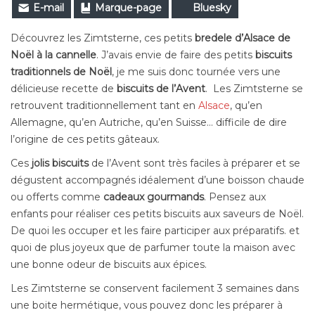
E-mail
Marque-page
Bluesky
Découvrez les Zimtsterne, ces petits
bredele d’Alsace de
Noël à la cannelle
. J’avais envie de faire des petits
biscuits
traditionnels de Noël
, je me suis donc tournée vers une
délicieuse recette de
biscuits de l’Avent
. Les Zimtsterne se
retrouvent traditionnellement tant en
Alsace
, qu’en
Allemagne, qu’en Autriche, qu’en Suisse… difficile de dire
l’origine de ces petits gâteaux.
Ces
jolis biscuits
de l’Avent sont très faciles à préparer et
se
dégustent
accompagnés idéalement d’une boisson chaude
ou offerts comme
cadeaux gourmands
. Pensez aux
enfants
pour réaliser ces petits biscuits aux saveurs de Noël.
De quoi les occuper et les faire participer aux préparatifs.
et
quoi de plus joyeux que de parfumer toute la maison avec
une bonne odeur de biscuits aux épices
.
Les Zimtsterne se conservent facilement 3 semaines dans
une boite hermétique, vous pouvez donc les préparer à