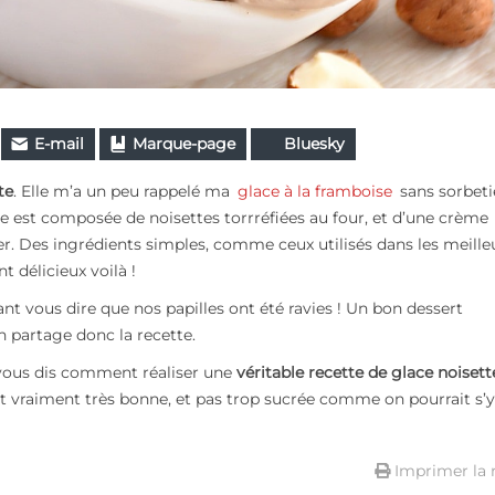
E-mail
Marque-page
Bluesky
te
. Elle m’a un peu rappelé ma
glace à la framboise
sans sorbeti
cée est composée de noisettes torrréfiées au four, et d’une crème
ier. Des ingrédients simples, comme ceux utilisés dans les meille
t délicieux voilà !
nt vous dire que nos papilles ont été ravies ! Un bon dessert
en partage donc la recette.
vous dis comment réaliser une
véritable recette de glace noisett
est vraiment très bonne, et pas trop sucrée comme on pourrait s’y
Imprimer la 