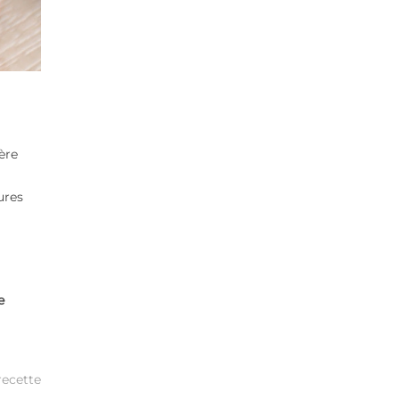
ère
ures
e
recette