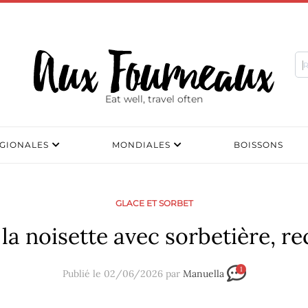
Eat well, travel often
GIONALES
MONDIALES
BOISSONS
GLACE ET SORBET
a noisette avec sorbetière, rec
1
Publié le 02/06/2026 par
Manuella