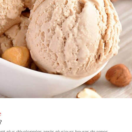
e
?
t plus développées après plusieurs heures de repos.