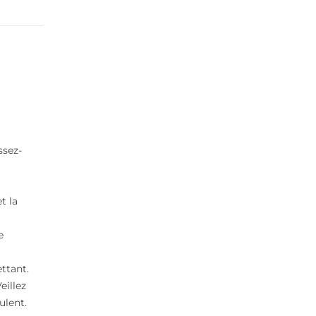
ssez-
t la
e
ttant.
eillez
ulent.