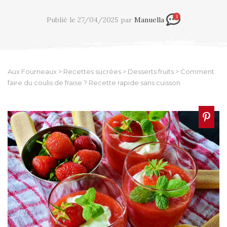
1
Publié le 27/04/2025 par
Manuella
Aux Fourneaux
>
Recettes sucrées
>
Desserts fruits
>
Comment
faire du coulis de fraise ? Recette rapide sans cuisson