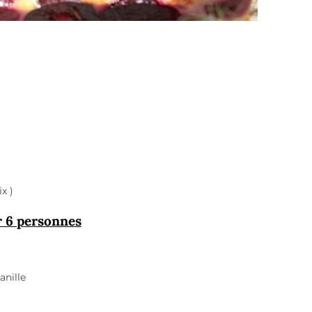
x )
r 6 personnes
anille