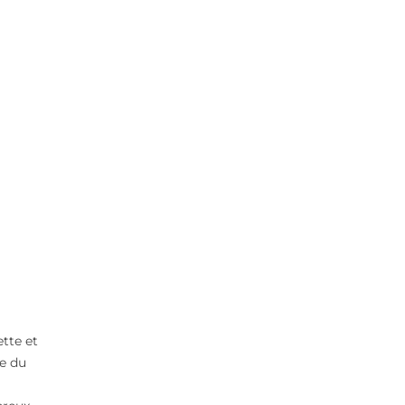
ette et
te du