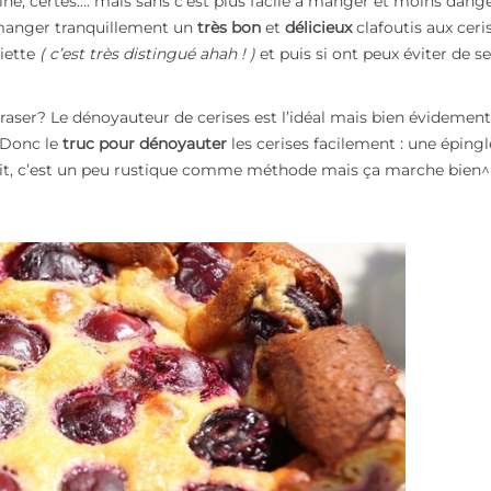
sine, certes…. mais sans c’est plus facile à manger et moins dang
 manger tranquillement un
très bon
et
délicieux
clafoutis aux ceri
iette
( c’est très distingué ahah ! )
et puis si ont peux éviter de se
craser? Le
dénoyauteur de cerises
est l’idéal mais bien évidement
. Donc le
truc pour dénoyauter
les cerises facilement : une épingl
uit, c’est un peu rustique comme méthode mais ça marche bien^