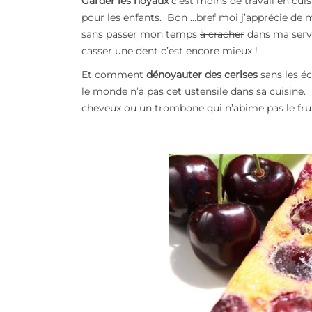
Garder les noyaux
c’est moins de travail en cui
pour les enfants. Bon …bref moi j’apprécie de
sans passer mon temps
à cracher
dans ma serv
casser une dent c’est encore mieux !
Et comment
dénoyauter des cerises
sans les é
le monde n’a pas cet ustensile dans sa cuisine
cheveux ou un trombone qui n’abime pas le fr