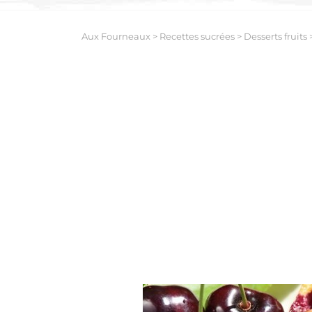
Aux Fourneaux
>
Recettes sucrées
>
Desserts fruits