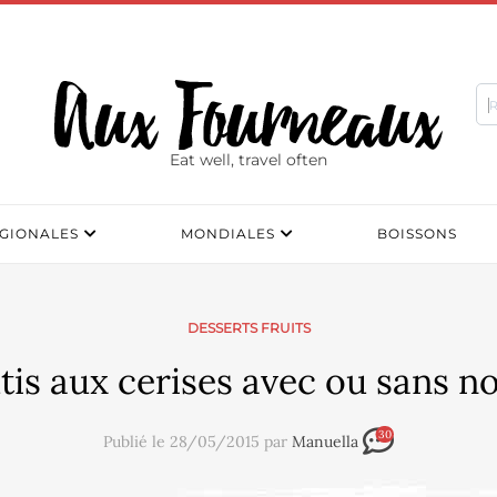
Eat well, travel often
GIONALES
MONDIALES
BOISSONS
DESSERTS FRUITS
tis aux cerises avec ou sans n
30
Publié le 28/05/2015 par
Manuella