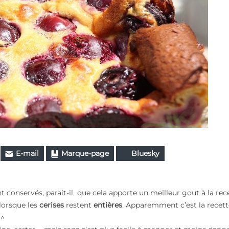
E-mail
Marque-page
Bluesky
nt conservés, parait-il que cela apporte un meilleur gout à la rec
lorsque les
cerises
restent
entières
. Apparemment c’est la recet
^^