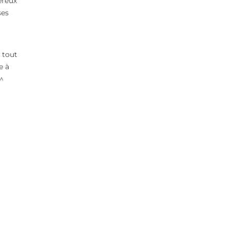
ereux
ses
 tout
e à
^