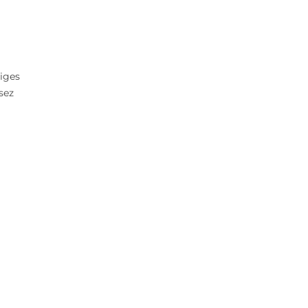
tiges
sez