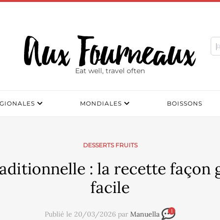
Eat well, travel often
GIONALES
MONDIALES
BOISSONS
DESSERTS FRUITS
aditionnelle : la recette faço
facile
1
Publié le 20/03/2026 par
Manuella