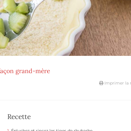
 façon grand-mère
Imprimer la 
Recette
Épluchez et rincez les tiges de rhubarbe