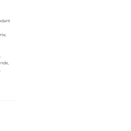
.
ndant
rte.
.
ande,
.