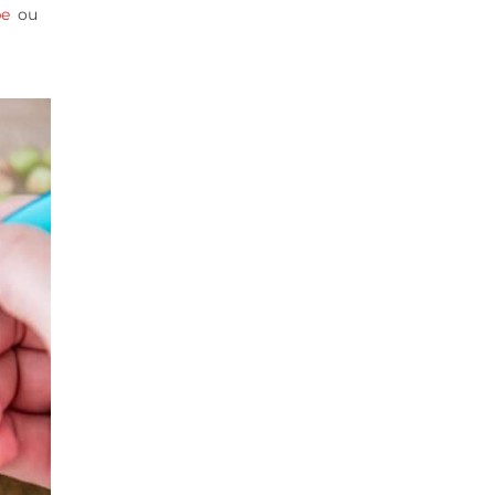
be
ou