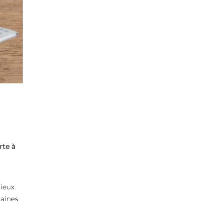
rte à
ieux.
taines