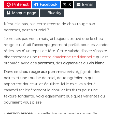
Pinterest
Facebook
X
E-mail
Marque-page
Bluesky
N’est-elle pas jolie cette recette de chou rouge aux
pommes, poires et miel ?
Je ne sais pas vous, mais j’ai toujours trouvé que le chou
rouge cuit était l’accompagnement parfait pour les viandes
rôties lors d’ un repas de fête. Cette salade d’hiver s’inspire
directement d’une
recette alsacienne traditionnelle
qui est
préparée avec des
pommes
, des
oignons
et du
vin blanc
.
Dans ce
chou rouge aux pommes
revisité, j’ajoute des
poires et une touche de miel, deux ingrédients qui
apportent douceur, et équilibre. Ici le miel va aider à
caraméliser légèrement le chou et les fruits pour une
texture fondante. Voici également quelques variantes qui
pourraient vous plaire :
Version épicée
: cannelle, badiane, pointe de girofle.