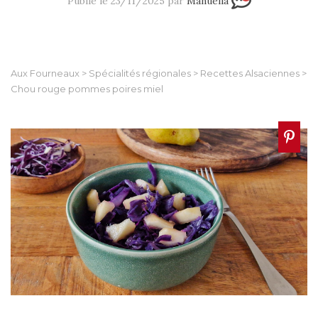
Publié le 23/11/2025 par
Manuella
Aux Fourneaux
>
Spécialités régionales
>
Recettes Alsaciennes
>
Chou rouge pommes poires miel