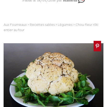
Publié le 18/01/2016 par
Manuella
Aux Fourneaux
>
Recettes salées
>
Légumes
>
Chou-fleur rôti
entier au four