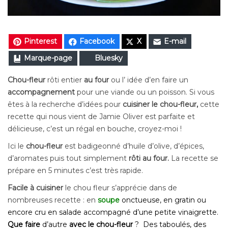
Pinterest
Facebook
X
E-mail
Marque-page
Bluesky
Chou-fleur
rôti entier
au four
ou l’ idée d’en faire un
accompagnement
pour une viande ou un poisson. Si vous
êtes à la recherche d’idées pour
cuisiner le chou-fleur,
cette
recette qui nous vient de Jamie Oliver est parfaite et
délicieuse, c’est un régal en bouche, c
royez-moi !
Ici le
chou-fleur
est badigeonné d’huile d’olive, d’épices,
d’aromates puis tout simplement
rôti au four.
La recette se
prépare en 5 minutes c’est très rapide.
Facile à cuisiner
le chou fleur s’apprécie dans de
nombreuses recette : en
soupe
onctueuse, en gratin ou
encore cru en salade accompagné d’une petite vinaigrette.
Que faire
d’autre
avec le chou-fleur
? Des taboulés, des