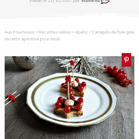
Publié le 21/12/2017 par
Manuella
Aux Fourneaux
>
Recettes salées
>
Apéro
>
Canapés de foie gras
recette apéritive pour Noël