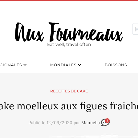
Eat well, travel often
GIONALES
MONDIALES
BOISSONS
RECETTES DE CAKE
ake moelleux aux figues fraich
3
Publié le 12/09/2020 par
Manuella