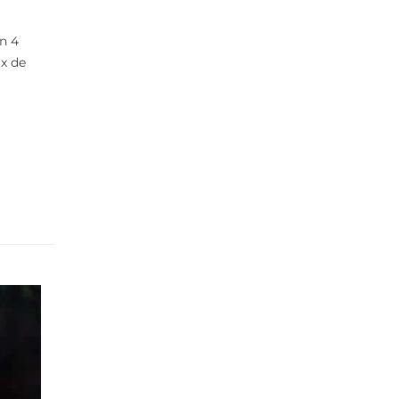
en 4
ux de