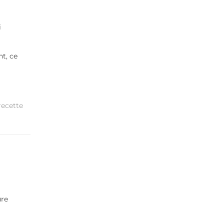
i
t, ce
recette
ure