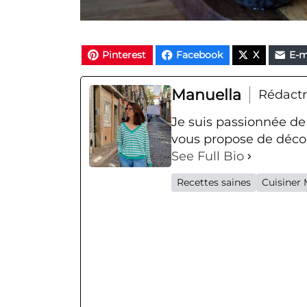
Pinterest
Facebook
X
E-m
Manuella
Rédactr
Je suis passionnée de
vous propose de décou
See Full Bio
Recettes saines
Cuisiner 