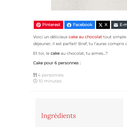
Pinterest
Facebook
X
E-m
Voici un délicieux
cake au chocolat
tout simple 
déjeuner, il est parfait! Bref, tu l’auras compris
Et toi, le
cake
au chocolat, tu aimes…?
Cake pour 6 personnes :
4 personnes
10 minutes
Ingrédients