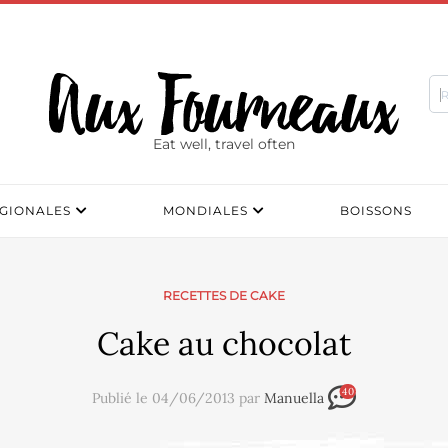
Eat well, travel often
GIONALES
MONDIALES
BOISSONS
RECETTES DE CAKE
Cake au chocolat
40
Publié le 04/06/2013 par
Manuella