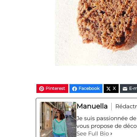
Pinterest
Facebook
X
E-m
Manuella
Rédactr
Je suis passionnée de
vous propose de décou
See Full Bio