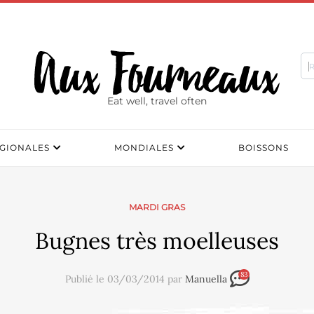
Eat well, travel often
GIONALES
MONDIALES
BOISSONS
MARDI GRAS
Bugnes très moelleuses
83
Publié le 03/03/2014 par
Manuella