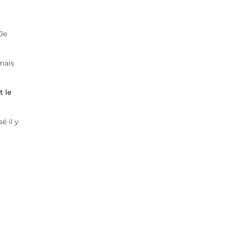
 Je
 mais
t le
é il y