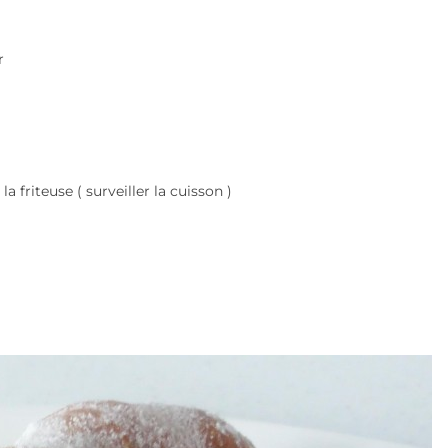
r
 la
friteuse
( surveiller la cuisson )