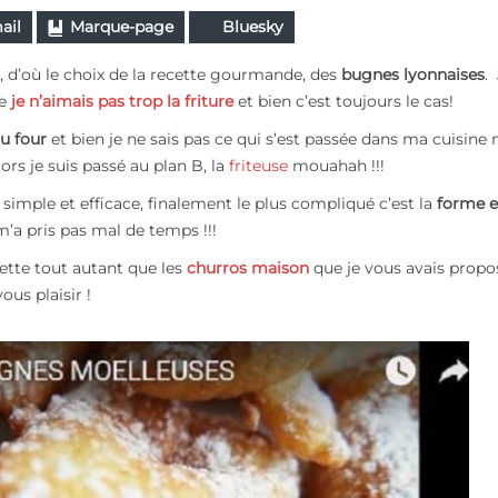
ail
Marque-page
Bluesky
, d’où le choix de la recette gourmande, des
bugnes lyonnaises
.
ue
je n’aimais pas trop la friture
et bien c’est toujours le cas!
u four
et bien je ne sais pas ce qui s’est passée dans ma cuisine
ors je suis passé au plan B, la
friteuse
mouahah !!!
st simple et efficace, finalement le plus compliqué c’est la
forme e
’a pris pas mal de temps !!!
cette tout autant que les
churros maison
que je vous avais propos
ous plaisir !