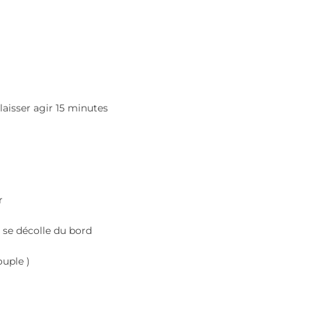
 laisser agir 15 minutes
r
 se décolle du bord
ouple )