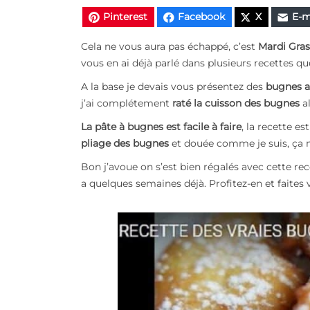
Pinterest
Facebook
X
E-m
Cela ne vous aura pas échappé, c’est
Mardi Gras
vous en ai déjà parlé dans plusieurs recettes q
A la base je devais vous présentez des
bugnes a
j’ai complétement
raté la cuisson des bugnes
al
La pâte à bugnes est facile à faire
, la recette e
pliage des bugnes
et douée comme je suis, ça m
Bon j’avoue on s’est bien régalés avec cette re
a quelques semaines déjà. Profitez-en et faites v