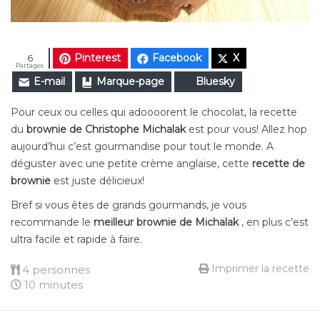
Pinterest
Facebook
X
6
Partages
E-mail
Marque-page
Bluesky
Pour ceux ou celles qui adoooorent le chocolat, la recette
du
brownie de Christophe Michalak
est pour vous! Allez hop
aujourd’hui c’est gourmandise pour tout le monde. A
déguster avec une petite crème anglaise, cette
recette de
brownie
est juste délicieux!
Bref si vous êtes de grands gourmands, je vous
recommande le
meilleur brownie de Michalak
, en plus c’est
ultra facile et rapide à faire.
Imprimer la recette
4 personnes
10 minutes