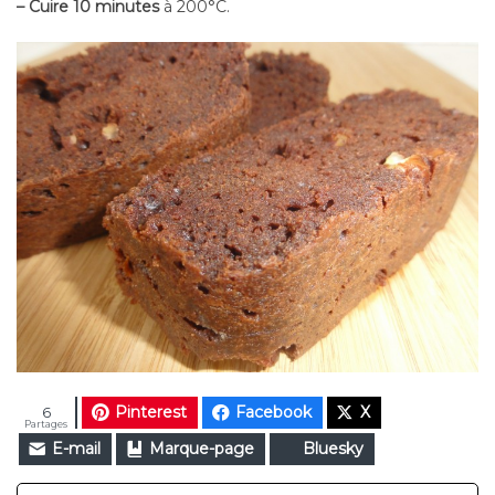
– Cuire 10 minutes
à 200°C.
Pinterest
Facebook
X
6
Partages
E-mail
Marque-page
Bluesky