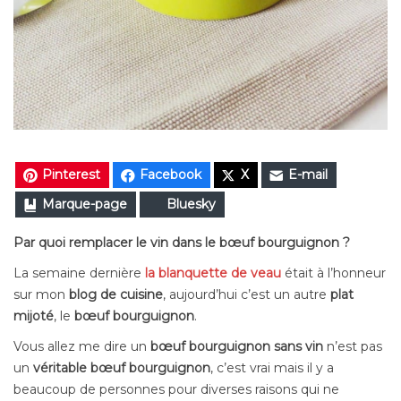
Pinterest
Facebook
X
E-mail
Marque-page
Bluesky
Par quoi remplacer le vin dans le bœuf bourguignon ?
La semaine dernière
la blanquette de veau
était à l’honneur
sur mon
blog de cuisine
, aujourd’hui c’est un autre
plat
mijoté
, le
bœuf bourguignon
.
Vous allez me dire un
bœuf bourguignon sans vin
n’est pas
un
véritable bœuf bourguignon
, c’est vrai mais il y a
beaucoup de personnes pour diverses raisons qui ne