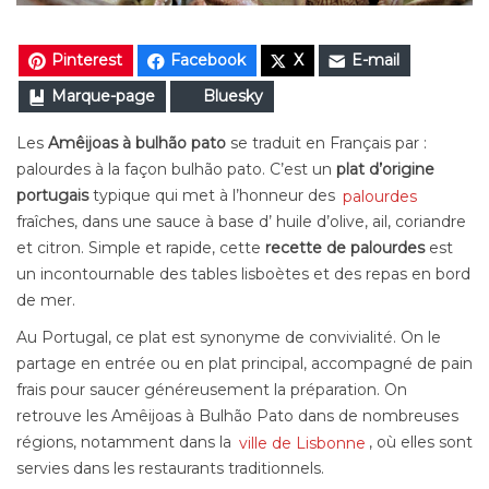
Pinterest
Facebook
X
E-mail
Marque-page
Bluesky
Les
Amêijoas à bulhão pato
se traduit en Français par :
palourdes à la façon bulhão pato. C’est un
plat d’origine
portugais
typique qui met à l’honneur des
palourdes
fraîches, dans une sauce à base d’ huile d’olive, ail, coriandre
et citron. Simple et rapide, cette
recette de palourdes
est
un incontournable des tables lisboètes et des repas en bord
de mer.
Au Portugal, ce plat est synonyme de convivialité. On le
partage en entrée ou en plat principal, accompagné de pain
frais pour saucer généreusement la préparation. On
retrouve les Amêijoas à Bulhão Pato dans de nombreuses
régions, notamment dans la
ville de Lisbonne
, où elles sont
servies dans les restaurants traditionnels.