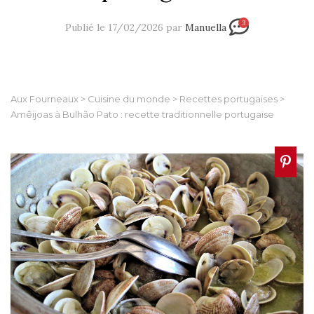
3
Publié le 17/02/2026 par
Manuella
Aux Fourneaux
>
Cuisine du monde
>
Recettes portugaises
>
Amêijoas à Bulhão Pato : recette traditionnelle portugaise