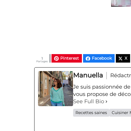
Pinterest
Facebook
X
1
Partages
Manuella
Rédactr
Je suis passionnée de
vous propose de décou
See Full Bio
Recettes saines
Cuisiner 