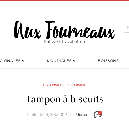
Eat well, travel often
GIONALES
MONDIALES
BOISSONS
USTENSILES DE CUISINE
Tampon à biscuits
7
Publié le 14/08/2012 par
Manuella