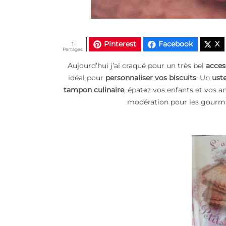
Pinterest
Facebook
X
1
Partages
Aujourd’hui j’ai craqué pour un très bel
acces
idéal pour
personnaliser vos biscuits
. Un
uste
tampon culinaire
, épatez vos enfants et vos a
modération pour les gourman