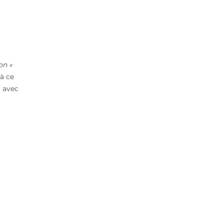
on «
 à ce
 avec