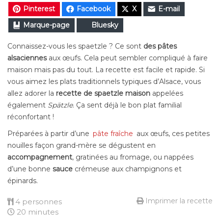
Pinterest
Facebook
X
E-mail
Marque-page
Bluesky
Connaissez-vous les spaetzle ? Ce sont
des pâtes
alsaciennes
aux œufs. Cela peut sembler compliqué à faire
maison mais pas du tout. La recette est facile et rapide. Si
vous aimez les plats traditionnels typiques d’Alsace, vous
allez adorer la
recette de spaetzle maison
appelées
également
Spätzle
. Ça sent déjà le bon plat familial
réconfortant !
Préparées à partir d’une
pâte fraîche
aux œufs, ces petites
nouilles façon grand-mère se dégustent en
accompagnement
, gratinées au fromage, ou nappées
d’une bonne
sauce
crémeuse aux champignons et
épinards.
Imprimer la recette
4 personnes
20 minutes