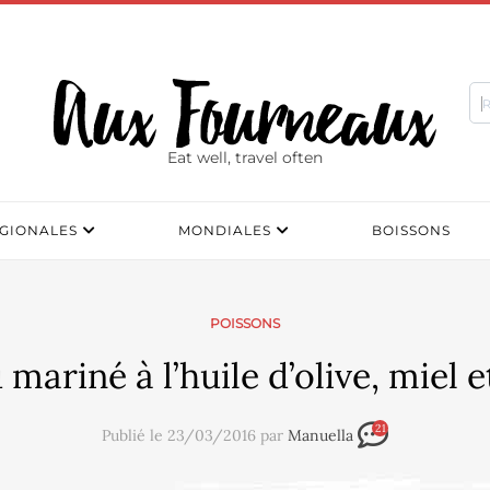
Eat well, travel often
GIONALES
MONDIALES
BOISSONS
POISSONS
mariné à l’huile d’olive, miel 
21
Publié le 23/03/2016 par
Manuella