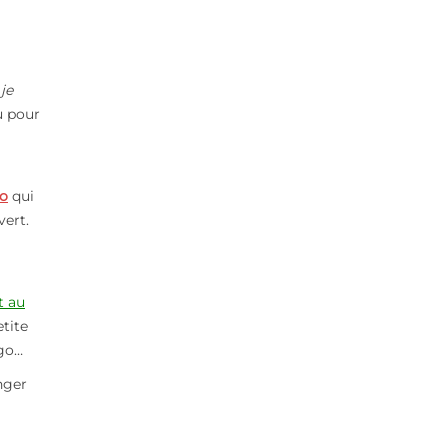
je
u pour
Co
qui
vert.
t au
etite
igo…
nger