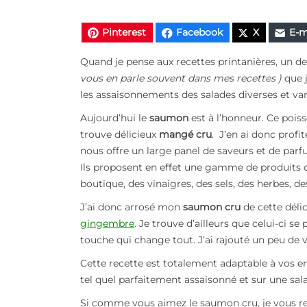
Pinterest
Facebook
X
E-m
Quand je pense aux recettes printanières, un des
vous en parle souvent dans mes recettes )
que j
les assaisonnements des salades diverses et var
Aujourd’hui le
saumon
est à l’honneur. Ce pois
trouve délicieux
mangé cru
. J’en ai donc prof
nous offre un large panel de saveurs et de parfu
Ils proposent en effet une gamme de produits de
boutique, des vinaigres, des sels, des herbes, 
J’ai donc arrosé mon
saumon cru
de cette déli
gingembre
. Je trouve d’ailleurs que celui-ci 
touche qui change tout. J’ai rajouté un peu de 
Cette recette est totalement adaptable à vos 
tel quel parfaitement assaisonné et sur une sal
Si comme vous aimez le saumon cru, je vous