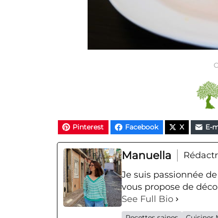
C
Pinterest
Facebook
X
E-m
Manuella
Rédactr
Je suis passionnée de
vous propose de décou
See Full Bio
Recettes saines
Cuisiner 