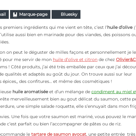
ail
Marque-page
Bluesky
 premiers ingrédients qui me vient en tête, c’est l’
huile d’olive
(
’utilise aussi bien en marinade pour des viandes, des poissons o
iées.
son on peut le déguster de milles façons et personnellement je le
ité pour me servir de mon
huile d’olive et citron
de chez
Olivier&
ms ! Côté produits, j’ai été très emballée par ceux que j’ai décou
 qualités et adaptés au goût du jour. On trouve aussi sur leur
des épices,, des confitures… et même des cosmétiques !
cieuse
huile aromatisée
et d’un mélange de
condiment au miel e
se prête merveilleusement bien au gout délicat du saumon, cette p
verdure, une simple salade roquette, elle s’ennuyait dans mon fr
envies. Une fois que votre saumon est mariné, vous pouvez le ma
ade c’est parfait ou bien l’accompagner de pâtes ou de riz.
 recommande le
tartare de saumon avoca
t
, une petite entrée très