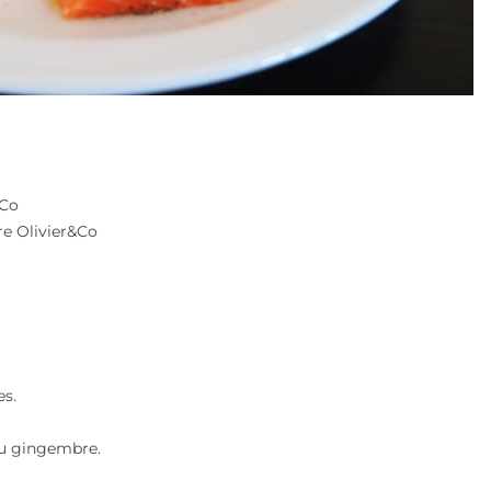
&Co
re Olivier&Co
es.
 au gingembre.