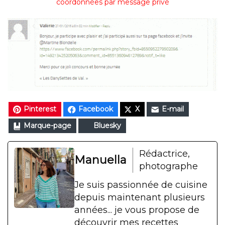
coordonnées par message privé
Pinterest
Facebook
X
E-mail
Marque-page
Bluesky
Rédactrice,
Manuella
photographe
Je suis passionnée de cuisine
depuis maintenant plusieurs
années... je vous propose de
découvrir mes recettes