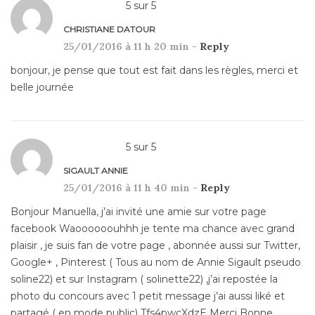
5
sur
5
CHRISTIANE DATOUR
25/01/2016 à 11 h 20 min -
Reply
bonjour, je pense que tout est fait dans les règles, merci et
belle journée
5
sur
5
SIGAULT ANNIE
25/01/2016 à 11 h 40 min -
Reply
Bonjour Manuella, j’ai invité une amie sur votre page
facebook Waoooooouhhh je tente ma chance avec grand
plaisir , je suis fan de votre page , abonnée aussi sur Twitter,
Google+ , Pinterest ( Tous au nom de Annie Sigault pseudo
soline22) et sur Instagram ( solinette22) ,j’ai repostée la
photo du concours avec 1 petit message j’ai aussi liké et
partagé ( en mode public) Tfs4pwcXdzE Merci Bonne