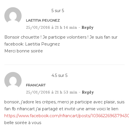
5
sur
5
LAETITIA PEUGNEZ
25/01/2016 à 21 h 14 min -
Reply
Bonsoir chouette ! Je participe volontiers ! Je suis fan sur
facebook: Laetitia Peugnez
Merci bonne soirée
4.5
sur
5
FRANCART
25/01/2016 à 21 h 53 min -
Reply
bonsoir, j’adore les crèpes, merci je participe avec plaisir, suis
fan fb nfrancart j’ai partagé et invité une amie voici le lien
https://www.facebook.com/nfrancart/posts/103662269637943
belle soirée à vous