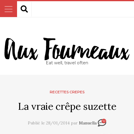
Eat well, travel often
RECETTES CREPES
La vraie crêpe suzette
52
Publié le 28/01/2014 par
Manuella