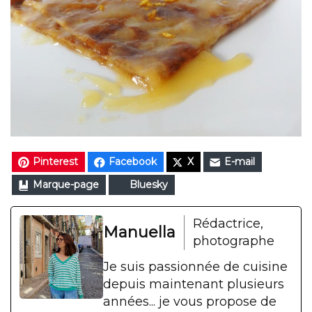
Pinterest
Facebook
X
E-mail
Marque-page
Bluesky
Rédactrice,
Manuella
photographe
Je suis passionnée de cuisine
depuis maintenant plusieurs
années... je vous propose de